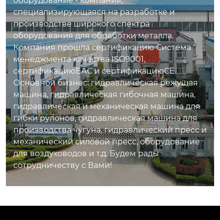
оборудование - компания,
может быть произв
рамы, чтобы устано
специализирующаяся на разработке и
едено на механичес
вить матрицу.конст
производстве широкого спектра
ких прессах с подхо
рукция проста, а пр
оборудования для обработки металла.
дящими пресс-фор
ибор тоже красив.
Компания прошла сертификацию Система
мами.
менеджмента качества ISO9001,
сертификациюЕАС и сертификациюСЕ.
Основной бизнес: гидравлическая режущая
машина, гидравлическая гибочная машина,
гидравлическая и механическая машина для
гибки рулонов, гидравлическая машина для
производства чугуна, гидравлический пресс и
механический силовой пресс, оборудование
для воздуховодов и т.д. Будем рады
сотрудничеству с Вами!