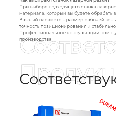
Как выбирают станок лазерной резки?
При выборе подходящего станка лазерно
материала, который вы будете обрабатыв
Важный параметр – размер рабочей зоны,
точность позиционирования и стабильно
Профессиональные консультации помогут
Соответ
производства.
Продукц
Соответств