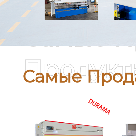
Самые П
Продукт
Самые Прод