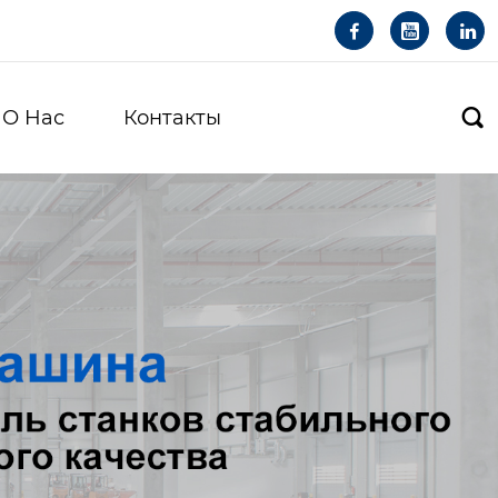



О Hас
Контакты
