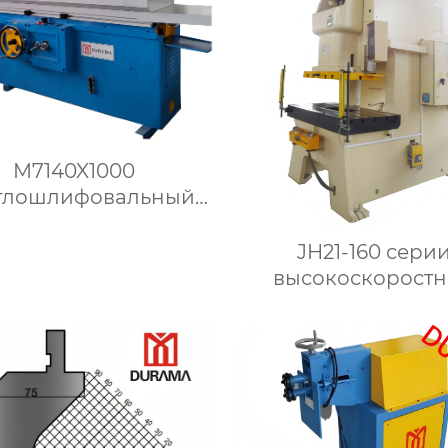
M7140X1000
глошлифовальный
станок
JH21-160 серии
высокоскорост
pnevmaticheskih с
прессов