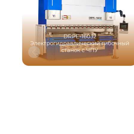
DRPE-16032
Электрогидравлический гибочный
станок с ЧПУ