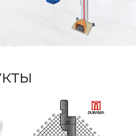
ые
кты