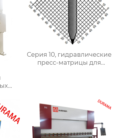
Серия 10, гидравлические
пресс-матрицы для
сгибания,
гидравлические формы
ных
для сгибания листового
иловых
металла