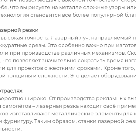
ебе, что вы рисуете на металле сложные узоры и
а технология становится всё более популярной бл
азерной резки
высокая точность. Лазерный луч, направляемый 
аккуратные срезы. Это особенно важно при изгот
ли при производстве различных механизмов. Ско
 что позволяет значительно сократить время изг
ли для проектов с жёсткими сроками. Кроме того
ой толщины и сложности. Это делает оборудован
отраслях
ероятно широко. От производства рекламных вы
 самолётов – лазерная резка находит своё приме
ков изготавливают металлические элементы для 
и фурнитуру. Таким образом, станки лазерной р
льности.