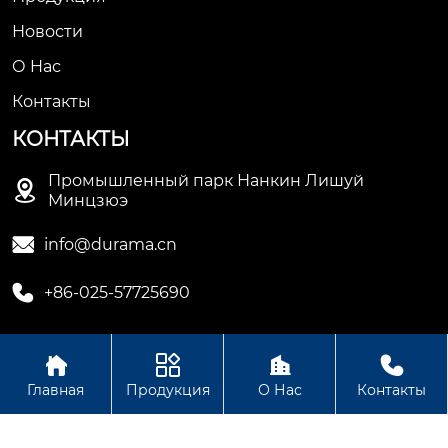
Новости
О Hас
Контакты
КОНТАКТЫ
Промышленный парк Нанкин Лишуй

Минцзюэ

info@durama.cn

+86-025-57725690




Авторское право©ООО компания Нанкин Дулама
Главная
Продукция
О Нас
Контакты
машинное оборудование