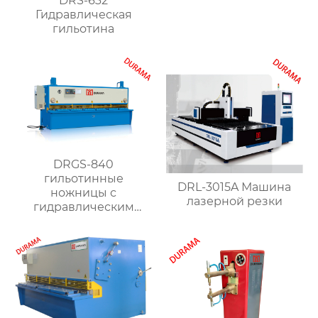
DRS-632
Гидравлическая
гильотина
DRGS-840
гильотинные
DRL-3015A Машина
ножницы с
лазерной резки
гидравлическим
поворотным
ударником