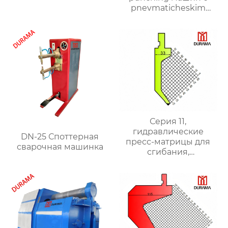
гидравлические
pnevmaticheskim
формы для сгибания
clutch
листового металла
Серия 11,
гидравлические
DN-25 Споттерная
пресс-матрицы для
сварочная машинка
сгибания,
гидравлические
формы для сгибания
листового металла