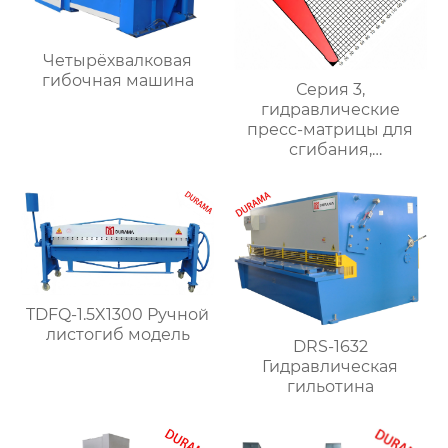
Четырёхвалковая
гибочная машина
Серия 3,
гидравлические
пресс-матрицы для
сгибания,
гидравлические
формы для сгибания
листового металла
TDFQ-1.5X1300 Ручной
листогиб модель
DRS-1632
Гидравлическая
гильотина