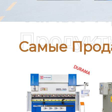
Самые П
Продукт
Самые Прод