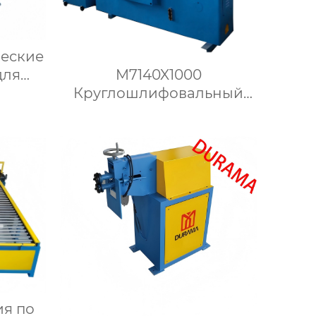
ческие
для
M7140X1000
Круглошлифовальный
формы
станок
ового
ия по