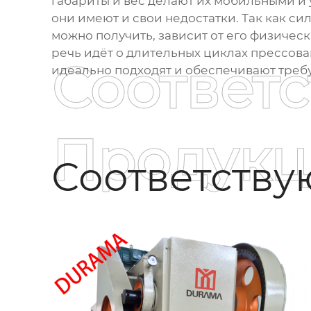
габариты и вес делают их мобильными и
они имеют и свои недостатки. Так как с
можно получить, зависит от его физическ
речь идёт о длительных циклах прессова
Соответ
идеально подходят и обеспечивают треб
Продукц
Соответств