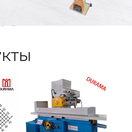
ые
кты