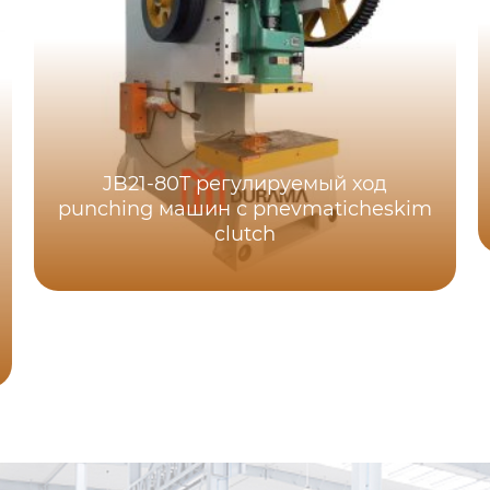
JB21-80T регулируемый ход
punching машин с pnevmaticheskim
clutch