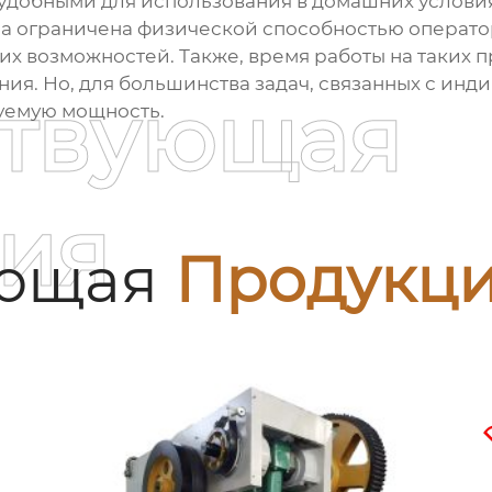
 удобными для использования в домашних услови
ила ограничена физической способностью операто
их возможностей. Также, время работы на таких 
ния. Но, для большинства задач, связанных с ин
ствующая
уемую мощность.
ия
ующая
Продукц