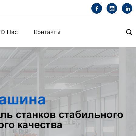



О Hас
Контакты
