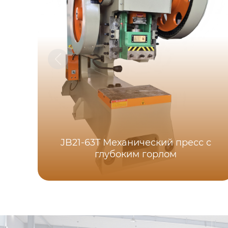
JB21-63T Механический пресс с
глубоким горлом