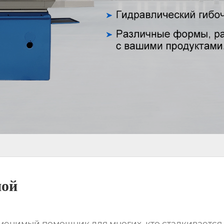
ной
аменимый помощник для многих, кто сталкивается