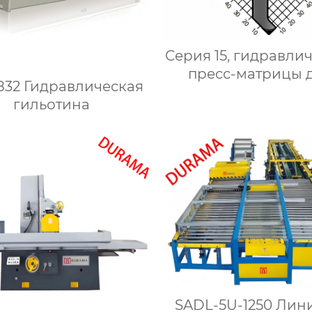
Серия 15, гидравли
пресс-матрицы 
832 Гидравлическая
сгибания,
гильотина
гидравлические 
для сгибания лист
металла
SADL-5U-1250 Лин