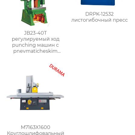
DRPK-12532
листогибочный пресс
JB23-40T
регулируемый ход
punching машин с
pnevmaticheskim
clutch
M7163X1600
Круглошлифовальный