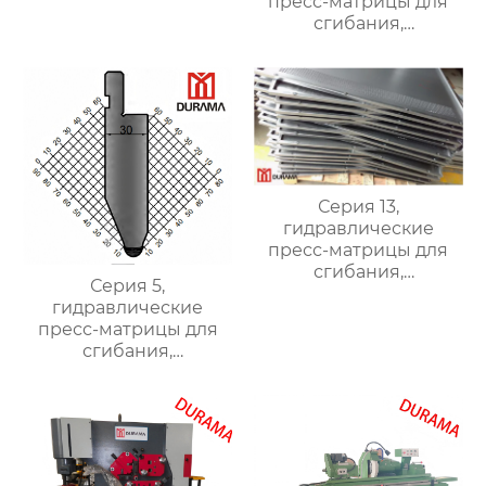
пресс-матрицы для
сгибания,
гидравлические
формы для сгибания
листового металла
Серия 13,
гидравлические
пресс-матрицы для
сгибания,
Серия 5,
гидравлические
гидравлические
формы для сгибания
пресс-матрицы для
листового металла
сгибания,
гидравлические
формы для сгибания
листового металла