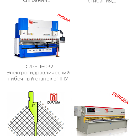
сгибания,
сгибания,
гидравлические
гидравлические
формы для сгибания
формы для сгибания
листового металла
листового металла
DRPE-16032
Электрогидравлический
гибочный станок с ЧПУ