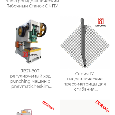
Электрогидравлический
Гибочный Станок С ЧПУ
JB21-80T
Серия 17,
регулируемый ход
гидравлические
punching машин с
пресс-матрицы для
pnevmaticheskim
сгибания,
clutch
гидравлические
формы для сгибания
листового металла