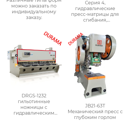
Различные типы форм
Серия 4,
можно заказать по
гидравлические
индивидуальному
пресс-матрицы для
заказу.
сгибания,
гидравлические
формы для сгибания
листового металла
DRGS-1232
гильотинные
JB21-63T
ножницы с
Механический пресс с
гидравлическим
глубоким горлом
поворотным
ударником