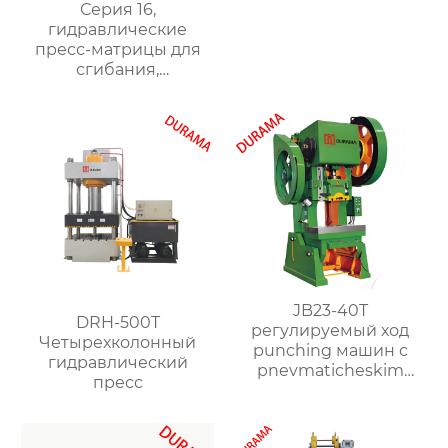
Серия 16,
гидравлические
пресс-матрицы для
сгибания,
гидравлические
формы для сгибания
листового металла
JB23-40T
DRH-500T
регулируемый ход
Четырехколонный
punching машин с
гидравлический
pnevmaticheskim
пресс
clutch