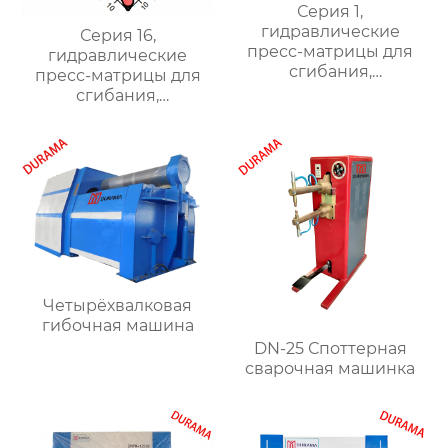
Серия 1,
гидравлические
Серия 16,
пресс-матрицы для
гидравлические
сгибания,
пресс-матрицы для
гидравлические
сгибания,
формы для сгибания
гидравлические
листового металла
формы для сгибания
листового металла
Четырёхвалковая
гибочная машина
DN-25 Споттерная
сварочная машинка