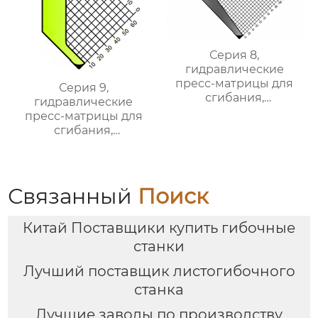
Серия 8,
гидравлические
пресс-матрицы для
Серия 9,
сгибания,
гидравлические
гидравлические
пресс-матрицы для
формы для сгибания
сгибания,
листового металла
гидравлические
формы для сгибания
листового металла
Связанный
Поиск
Китай Поставщики купить гибочные
станки
Лучший поставщик листогибочного
станка
Лучшие заводы по производству