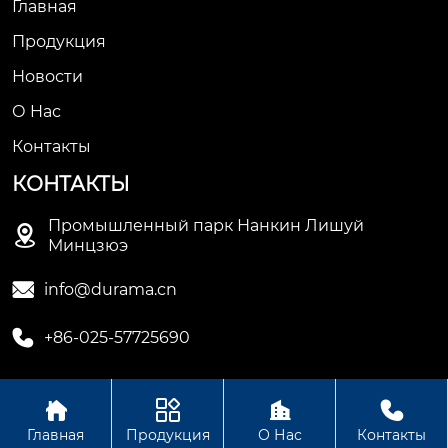
Главная
Продукция
Новости
О Hас
Контакты
КОНТАКТЫ
Промышленный парк Нанкин Лишуй

Минцзюэ

info@durama.cn

+86-025-57725690




Авторское право©ООО компания Нанкин Дулама
Главная
Продукция
О Нас
Контакты
машинное оборудование