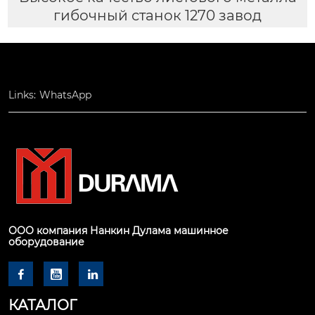
гибочный станок 1270 завод
Links:
WhatsApp
ООО компания Нанкин Дулама машинное
оборудование



КАТАЛОГ