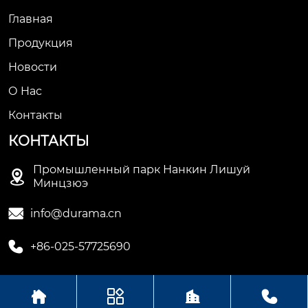
Главная
Продукция
Новости
О Hас
Контакты
КОНТАКТЫ
Промышленный парк Нанкин Лишуй

Минцзюэ

info@durama.cn

+86-025-57725690




Авторское право©ООО компания Нанкин Дулама