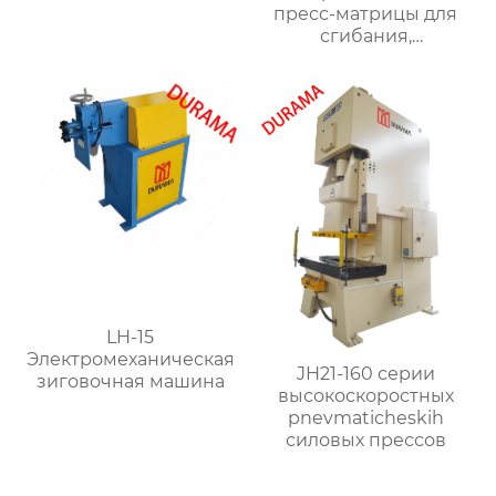
пресс-матрицы для
формы для сгибания
сгибания,
листового металла
гидравлические
формы для сгибания
листового металла
LH-15
Электромеханическая
JH21-160 серии
зиговочная машина
высокоскоростных
pnevmaticheskih
силовых прессов