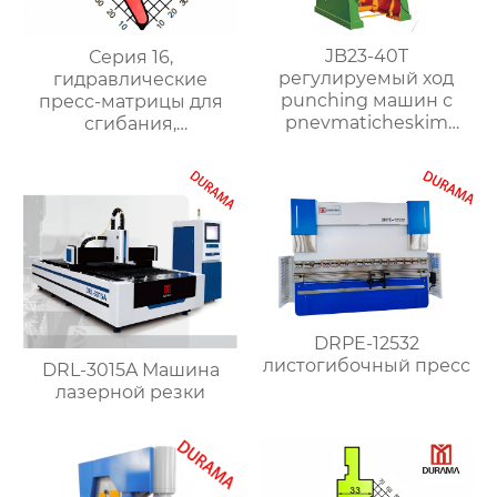
JB23-40T
Серия 16,
регулируемый ход
гидравлические
punching машин с
пресс-матрицы для
pnevmaticheskim
сгибания,
clutch
гидравлические
формы для сгибания
листового металла
DRPE-12532
листогибочный пресс
DRL-3015A Машина
лазерной резки