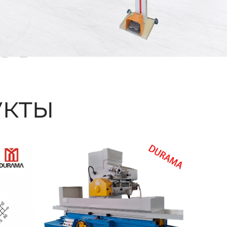
ые
кты