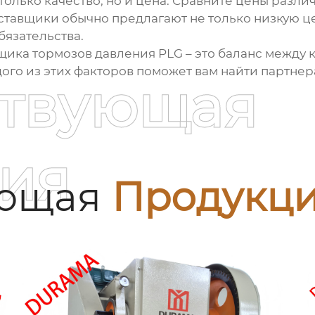
олько качество, но и цена. Сравните цены различ
оставщики обычно предлагают не только низкую ц
бязательства.
щика тормозов давления PLG – это баланс между 
ого из этих факторов поможет вам найти партнер
ствующая
ия
ующая
Продукц