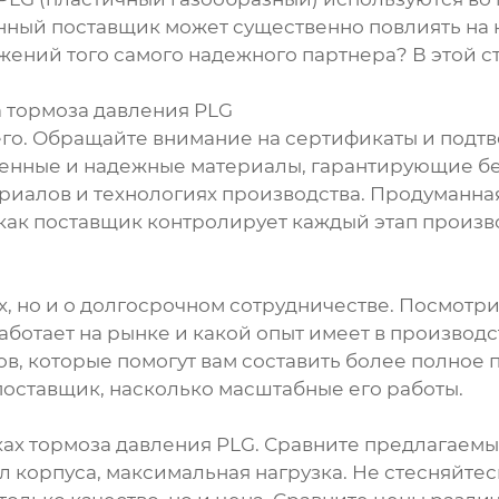
ный поставщик может существенно повлиять на к
жений того самого надежного партнера? В этой 
 тормоза давления PLG
его. Обращайте внимание на сертификаты и подт
нные и надежные материалы, гарантирующие без
иалов и технологиях производства. Продуманная
как поставщик контролирует каждый этап произво
х, но и о долгосрочном сотрудничестве. Посмотри
аботает на рынке и какой опыт имеет в производс
в, которые помогут вам составить более полное 
поставщик, насколько масштабные его работы.
ках тормоза давления PLG. Сравните предлагаемы
л корпуса, максимальная нагрузка. Не стесняйте