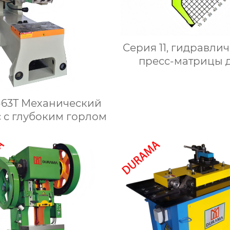
Серия 11, гидравли
пресс-матрицы 
сгибания,
гидравлические 
для сгибания лист
-63T Механический
металла
 с глубоким горлом