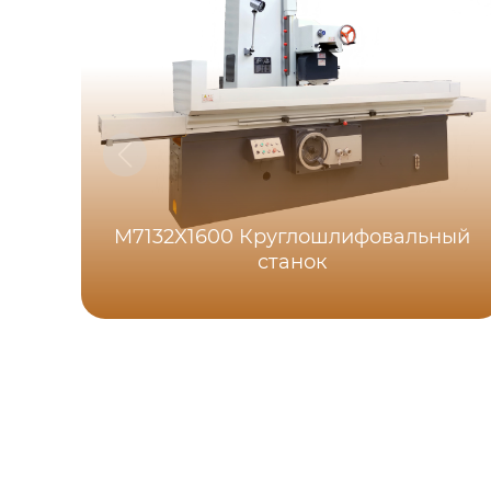
M7132X1600 Круглошлифовальный
станок