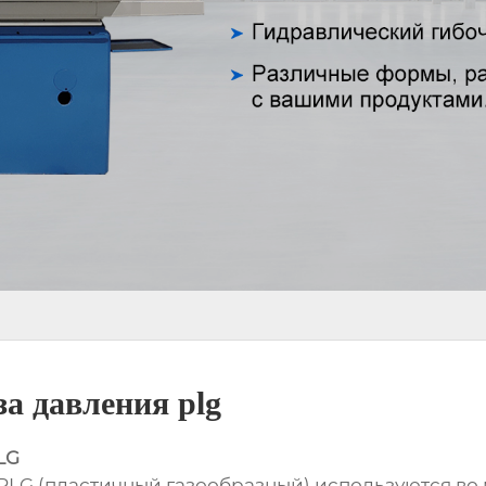
а давления plg
LG
PLG (пластичный газообразный) используются во 