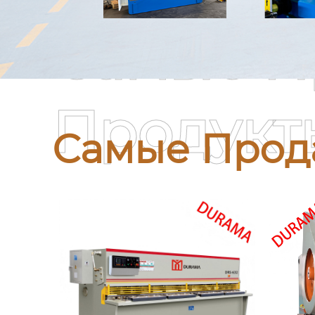
Самые П
Продукт
Самые Прод