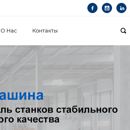



О Hас
Контакты
