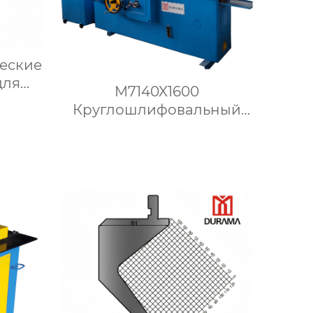
ческие
для
M7140X1600
Круглошлифовальный
формы
станок
ового