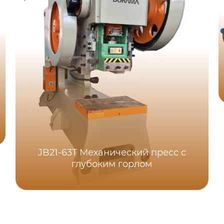
JB21-63T Механический пресс с
глубоким горлом