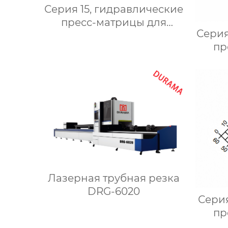
Серия 15, гидравлические
пресс-матрицы для
Серия
сгибания,
пр
гидравлические формы
для сгибания листового
гидр
металла
для 
Лазерная трубная резка
DRG-6020
Серия
пр