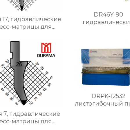
DR46Y-90
 17, гидравлические
гидравлическ
есс-матрицы для
прошивной пре
сгибания,
авлические формы
сгибания листового
металла
DRPK-12532
листогибочный п
 7, гидравлические
есс-матрицы для
сгибания,