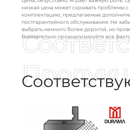
Цена, безусловно, играет важную роль. О
низкая цена может скрывать проблемы с 
комплектацию, предлагаемые дополните
постгарантийного обслуживания. Не забыв
выбрать немного более дорогой, но пров
Соответ
Внимательно проанализируйте все факто
Продукц
Соответств