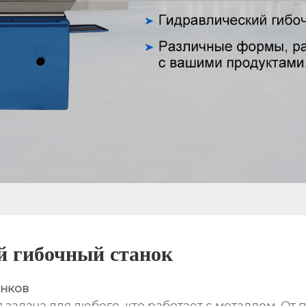
й гибочный станок
анков
 задача для любого, кто работает с металлом. О