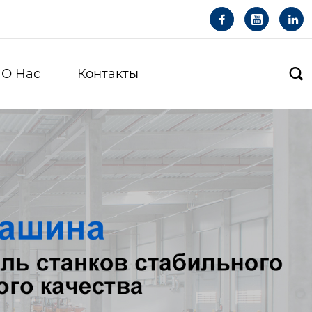



О Hас
Контакты
