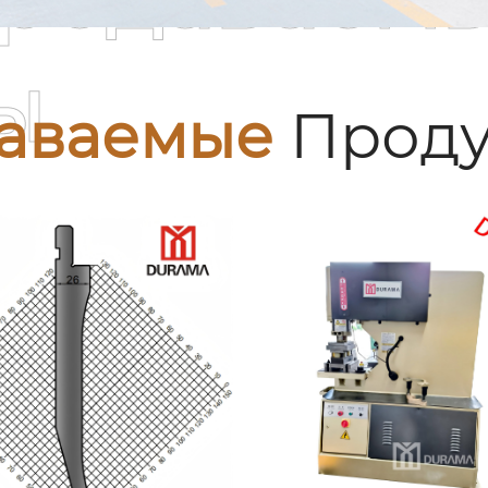
ы
аваемые
Проду