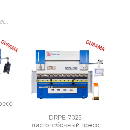
ий
сс
ресс
DRPE-7025
листогибочный пресс