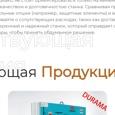
днако, не стоит ориентироваться только на миним
качеством и долговечностью станка. Сравнивая 
льные опции (например, защитные элементы) и в
айте о сопутствующих расходах, таких как доста
еренный и надежный станок, который оправдает 
ствующая
ры, чтобы принять обдуманное решение.
ия
ующая
Продукц