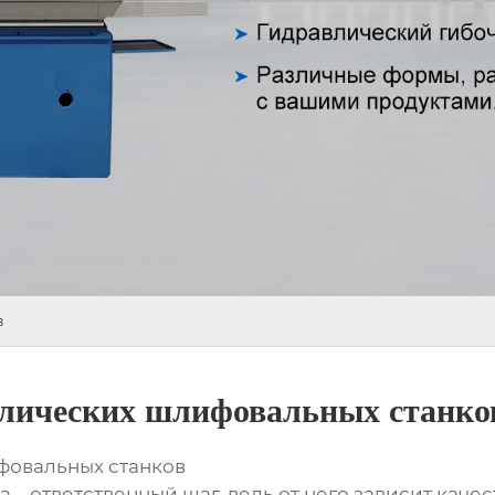
в
лических шлифовальных станко
фовальных станков
– ответственный шаг, ведь от него зависит каче