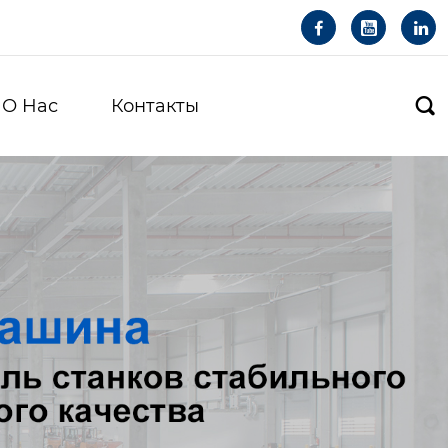



О Hас
Контакты
