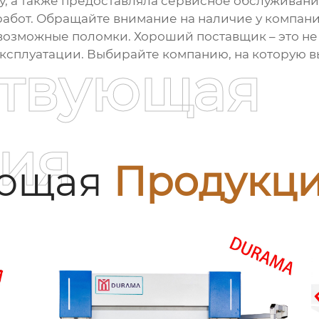
, а также предоставляла сервисное обслуживани
 работ. Обращайте внимание на наличие у компан
возможные поломки. Хороший поставщик – это не 
эксплуатации. Выбирайте компанию, на которую в
ствующая
ия
ующая
Продукц