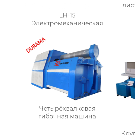
лис
LH-15
Электромеханическая
зиговочная машина
Четырёхвалковая
гибочная машина
Кру