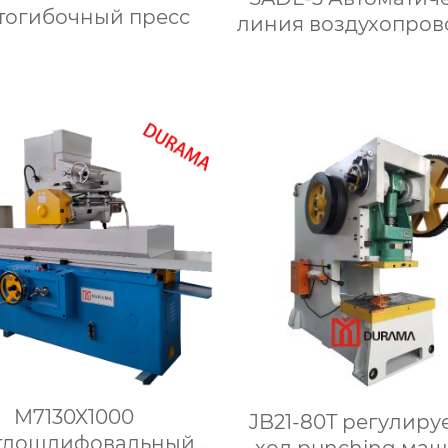
тогибочный пресс
линия воздухопров
M7130X1000
JB21-80T регулируемый
глошлифовальный