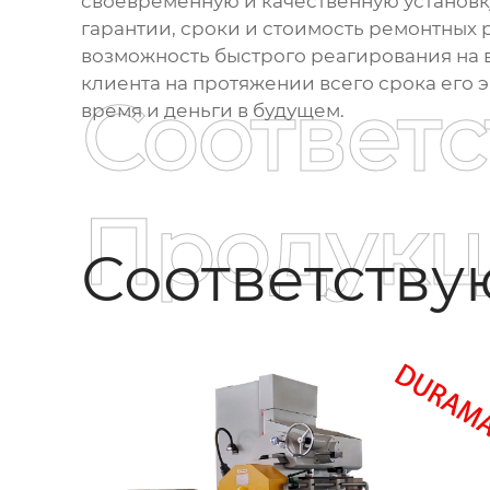
своевременную и качественную установку
гарантии, сроки и стоимость ремонтных
возможность быстрого реагирования на 
клиента на протяжении всего срока его 
Соответ
время и деньги в будущем.
Продукц
Соответств