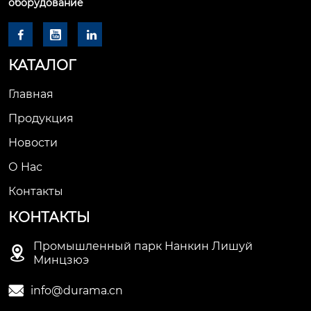
оборудование



КАТАЛОГ
Главная
Продукция
Новости
О Hас
Контакты
КОНТАКТЫ
Промышленный парк Нанкин Лишуй

Минцзюэ

info@durama.cn