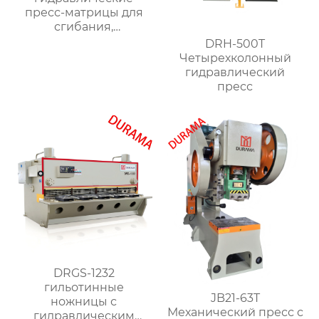
пресс-матрицы для
сгибания,
гидравлические
DRH-500T
формы для сгибания
Четырехколонный
листового металла
гидравлический
пресс
DRGS-1232
гильотинные
JB21-63T
ножницы с
Механический пресс с
гидравлическим