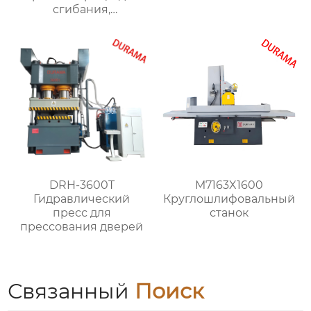
сгибания,
гидравлические
формы для сгибания
листового металла
DRH-3600T
M7163X1600
Гидравлический
Круглошлифовальный
пресс для
станок
прессования дверей
Связанный
Поиск