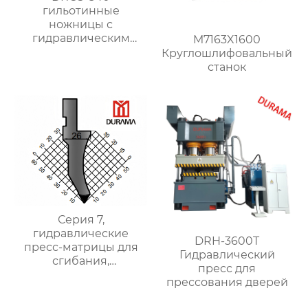
гильотинные
ножницы с
гидравлическим
M7163X1600
поворотным
Круглошлифовальный
ударником
станок
Серия 7,
гидравлические
DRH-3600T
пресс-матрицы для
Гидравлический
сгибания,
пресс для
гидравлические
прессования дверей
формы для сгибания
листового металла