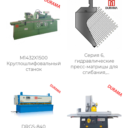
Серия 6,
M1432X1500
гидравлические
Круглошлифовальный
пресс-матрицы для
станок
сгибания,
гидравлические
формы для сгибания
листового металла
DRGS-840