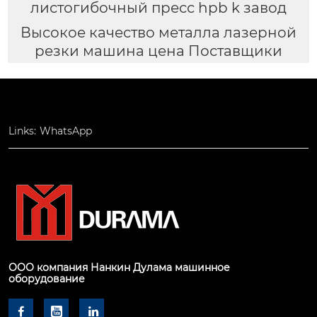
листогибочный пресс hpb k завод
Высокое качество металла лазерной
резки машина цена Поставщики
Links:
WhatsApp
ООО компания Нанкин Дулама машинное
оборудование


