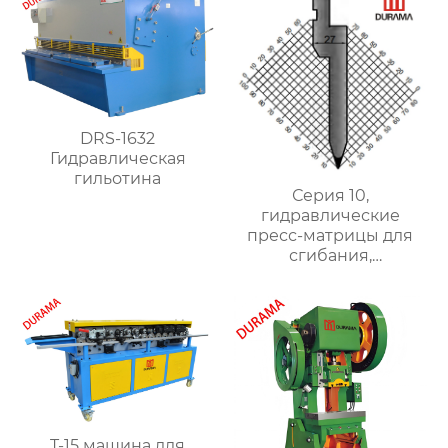
DRS-1632
Гидравлическая
гильотина
Серия 10,
гидравлические
пресс-матрицы для
сгибания,
гидравлические
формы для сгибания
листового металла
T-15 машина для