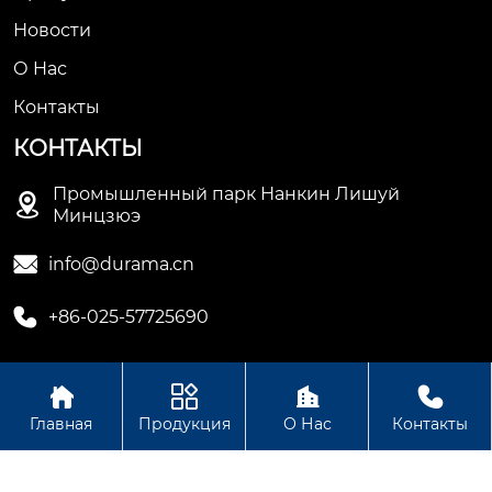
Новости
О Hас
Контакты
КОНТАКТЫ
Промышленный парк Нанкин Лишуй

Минцзюэ

info@durama.cn

+86-025-57725690




Авторское право©ООО компания Нанкин Дулама
Главная
Продукция
О Нас
Контакты
машинное оборудование