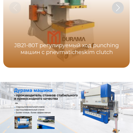
JB21-80T регулируемый ход punching
машин с pnevmaticheskim clutch