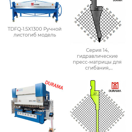
TDFQ-1.5X1300 Ручной
листогиб модель
Серия 14,
гидравлические
пресс-матрицы для
сгибания,
гидравлические
формы для сгибания
листового металла