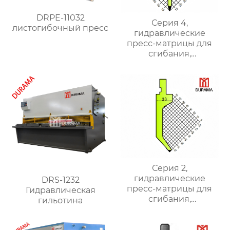
DRPE-11032
Серия 4,
листогибочный пресс
гидравлические
пресс-матрицы для
сгибания,
гидравлические
формы для сгибания
листового металла
Серия 2,
гидравлические
DRS-1232
пресс-матрицы для
Гидравлическая
сгибания,
гильотина
гидравлические
формы для сгибания
листового металла