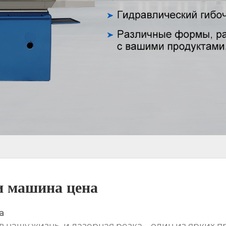
и машина цена
а
нашу жизнь, и лазерная резка – один из ярких п