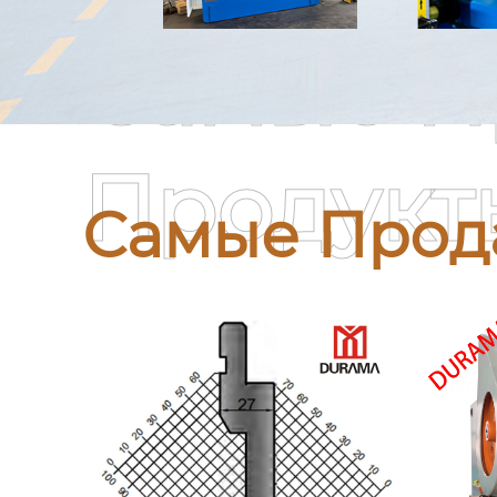
Самые П
Продукт
Самые Прод