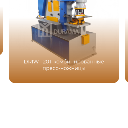
DRIW-120T комбинированные
пресс-ножницы