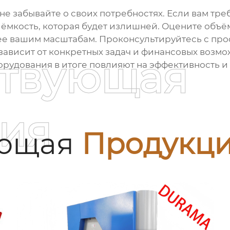
не забывайте о своих потребностях. Если вам тр
а ёмкость, которая будет излишней. Оцените объ
е вашим масштабам. Проконсультируйтесь с про
зависит от конкретных задач и финансовых возмо
ствующая
орудования в итоге повлияют на эффективность и
ия
ующая
Продукц