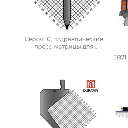
Серия 10, гидравлические
пресс-матрицы для
сгибания,
JB21
гидравлические формы
для сгибания листового
металла