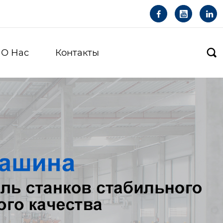



О Hас
Контакты
