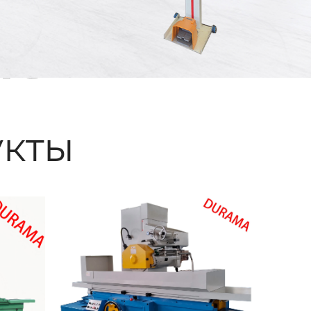
ые
кты