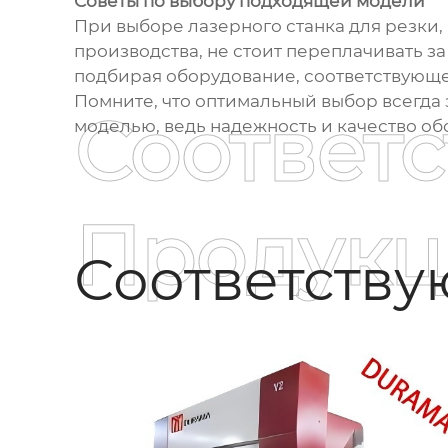
Советы по выбору подходящей модели
При выборе лазерного станка для резки, 
производства, не стоит переплачивать з
подбирая оборудование, соответствующе
Помните, что оптимальный выбор всегда 
Соответ
моделью, ведь надежность и качество об
Продукц
Соответств