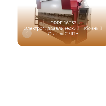
DRPE-16032
Электрогидравлический Гибочный
Станок С ЧПУ