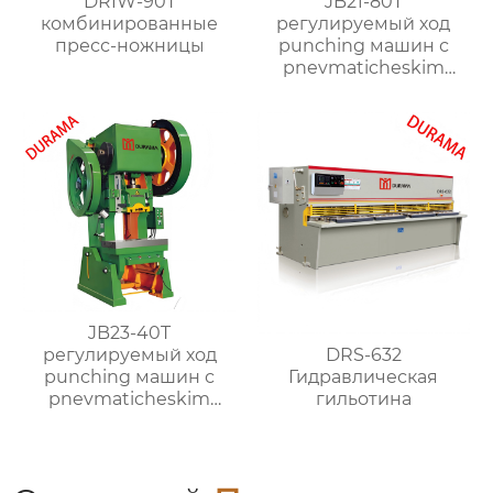
DRIW-90T
JB21-80T
комбинированные
регулируемый ход
пресс-ножницы
punching машин с
pnevmaticheskim
clutch
JB23-40T
DRS-632
регулируемый ход
Гидравлическая
punching машин с
гильотина
pnevmaticheskim
clutch