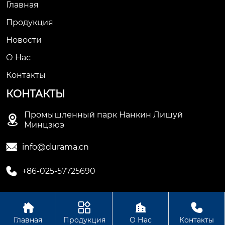
Главная
Продукция
Новости
О Hас
Контакты
КОНТАКТЫ
Промышленный парк Нанкин Лишуй

Минцзюэ

info@durama.cn

+86-025-57725690




Авторское право©ООО компания Нанкин Дулама
Главная
Продукция
О Нас
Контакты
машинное оборудование