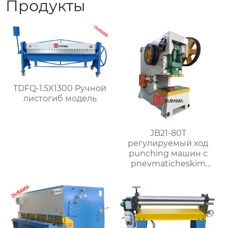
Продукты
TDFQ-1.5X1300 Ручной
листогиб модель
JB21-80T
регулируемый ход
punching машин с
pnevmaticheskim
clutch