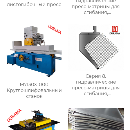
гидравлические
листогибочный пресс
пресс-матрицы для
сгибания,
гидравлические
формы для сгибания
листового металла
Серия 8,
гидравлические
M7130X1000
пресс-матрицы для
Круглошлифовальный
сгибания,
станок
гидравлические
формы для сгибания
листового металла