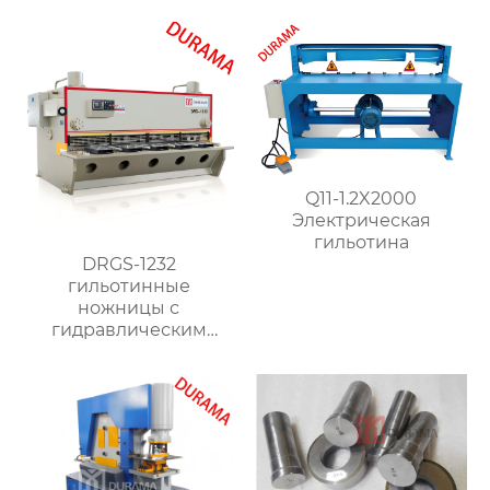
формы для сгибания
листового металла
Q11-1.2X2000
Электрическая
гильотина
DRGS-1232
гильотинные
ножницы с
гидравлическим
поворотным
ударником