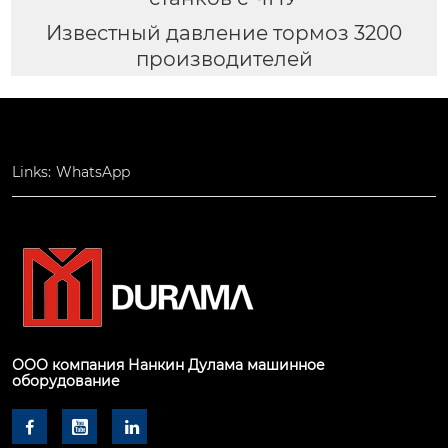
Известный давление тормоз 3200
производителей
Links:
WhatsApp
ООО компания Нанкин Дулама машинное
оборудование


