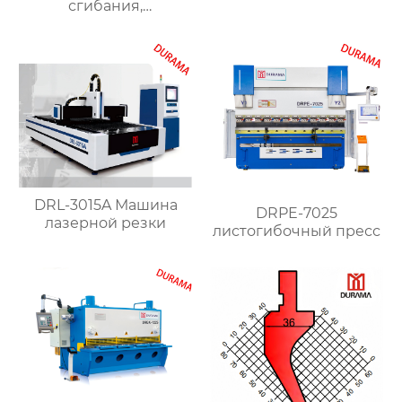
сгибания,
листового металла
гидравлические
формы для сгибания
листового металла
DRL-3015A Машина
DRPE-7025
лазерной резки
листогибочный пресс