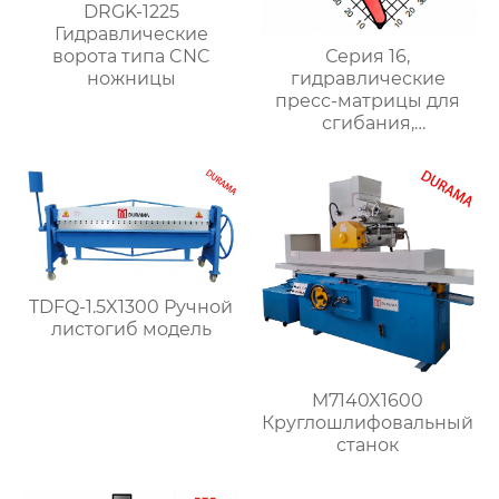
DRGK-1225
Гидравлические
ворота типа CNC
Серия 16,
ножницы
гидравлические
пресс-матрицы для
сгибания,
гидравлические
формы для сгибания
листового металла
TDFQ-1.5X1300 Ручной
листогиб модель
M7140X1600
Круглошлифовальный
станок