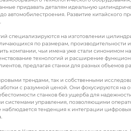
ванные придавать деталям идеальную цилиндриче
 до автомобилестроения. Развитие китайского п
.
тий специализируются на изготовлении цилиндр
личающихся по размерам, производительности и
ть компании, чьи имена уже стали синонимом на
енствование технологий и расширение функциона
иентов, предлагая станки для разных объемов ра
ровыми трендами, так и собственными исследова
работки с разумной ценой. Они фокусируются на
ебестоимости станков без ущерба для надежност
 системами управления, позволяющими операто
е наблюдается тенденция к интеграции цифровы
.