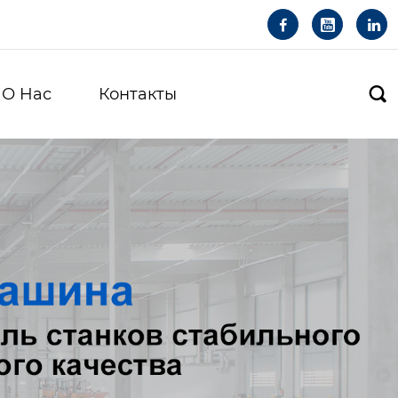



О Hас
Контакты
