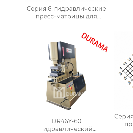
Серия 6, гидравлические
пресс-матрицы для
сгибания,
гидравлические формы
для сгибания листового
металла
Серия
DR46Y-60
пр
гидравлический