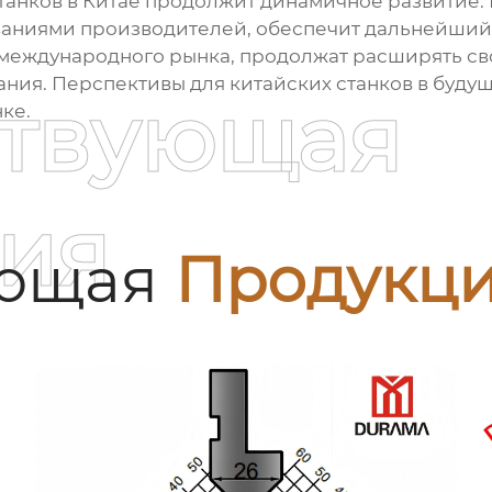
нков в Китае продолжит динамичное развитие. Р
аниями производителей, обеспечит дальнейший п
 международного рынка, продолжат расширять св
ия. Перспективы для китайских станков в будущ
ствующая
ке.
ия
ующая
Продукц