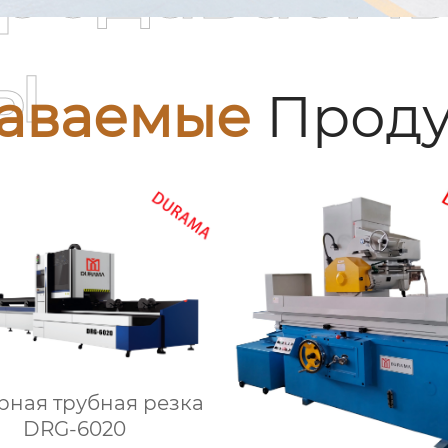
ы
аваемые
Проду
рная трубная резка
DRG-6020