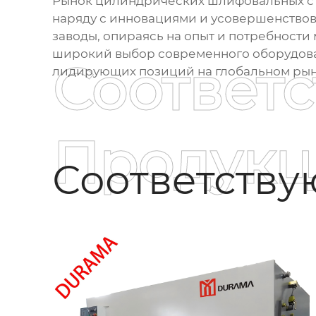
Рынок цилиндрических шлифовальных ста
наряду с инновациями и усовершенствов
заводы, опираясь на опыт и потребности
широкий выбор современного оборудован
Соответ
лидирующих позиций на глобальном рын
Продукц
Соответств