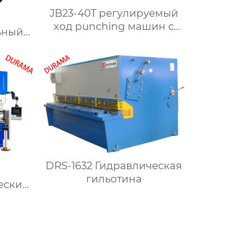
JB23-40T регулируемый
ход punching машин с
ьный
pnevmaticheskim clutch
DRS-1632 Гидравлическая
гильотина
еский
с ЧПУ