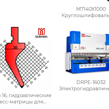
M7140X1000
Круглошлифовал
станок
DRPE-16032
Электрогидравлич
гибочный станок 
 16, гидравлические
есс-матрицы для
сгибания,