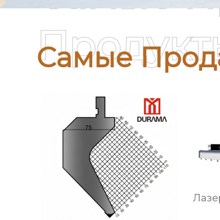
Продукт
Самые Прод
Лазе