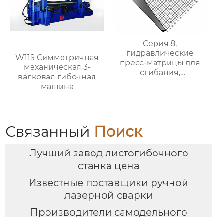
Серия 8,
гидравлические
W11S Симметричная
пресс-матрицы для
механическая 3-
сгибания,
валковая гибочная
гидравлические
машина
формы для сгибания
листового металла
Связанный
Поиск
Лучший завод листогибочного
станка цена
Известные поставщики ручной
лазерной сварки
Производители самодельного