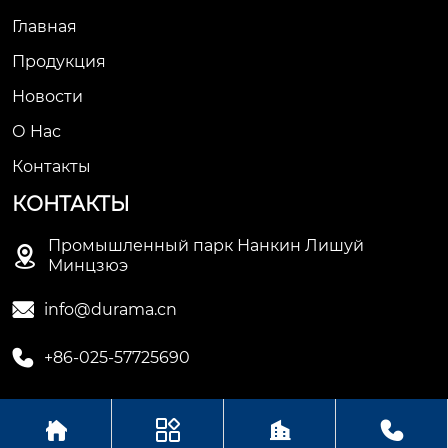
Главная
Продукция
Новости
О Hас
Контакты
КОНТАКТЫ
Промышленный парк Нанкин Лишуй

Минцзюэ

info@durama.cn

+86-025-57725690




Авторское право©ООО компания Нанкин Дулама