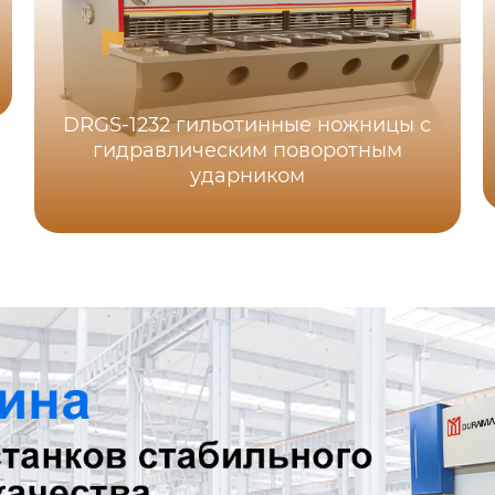
DRGS-1232 гильотинные ножницы с
гидравлическим поворотным
ударником