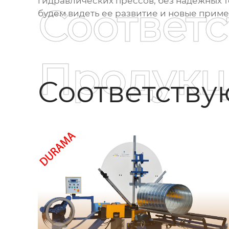
гидравлических прессов, без надежных т
Соответ
будем видеть ее развитие и новые приме
Продукц
Соответств