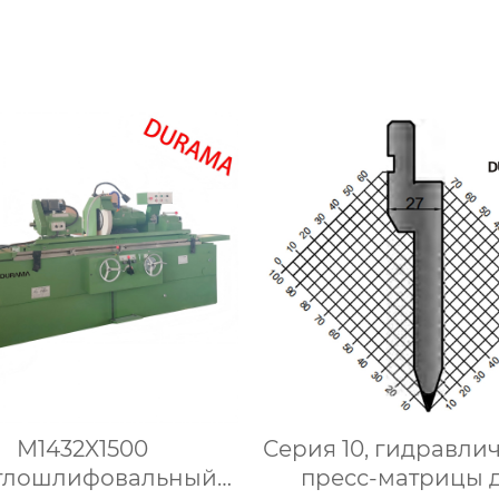
сгибания листового
металла
M1432X1500
Серия 10, гидравли
глошлифовальный
пресс-матрицы 