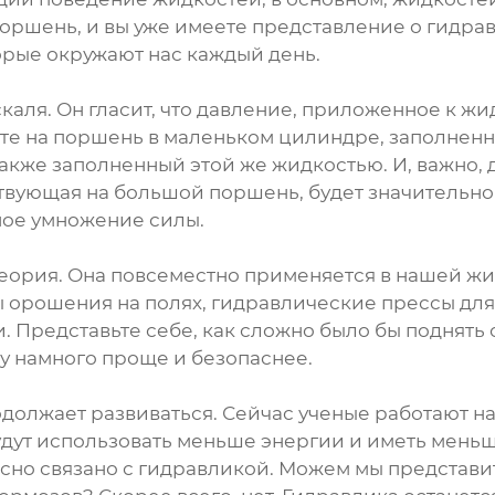
поршень, и вы уже имеете представление о гидрав
торые окружают нас каждый день.
аля. Он гласит, что давление, приложенное к жид
те на поршень в маленьком цилиндре, заполненн
акже заполненный этой же жидкостью. И, важно, 
твующая на большой поршень, будет значительно 
ное умножение силы.
 теория. Она повсеместно применяется в нашей ж
ы орошения на полях, гидравлические прессы для
и. Представьте себе, как сложно было бы поднять
чу намного проще и безопаснее.
родолжает развиваться. Сейчас ученые работают 
дут использовать меньше энергии и иметь меньш
сно связано с гидравликой. Можем мы представит