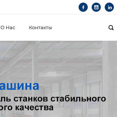



О Hас
Контакты
