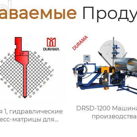
ы
аваемые
Проду
DRSD-1200 Машин
я 1, гидравлические
производства
есс-матрицы для
спиральных
сгибания,
воздуховодов
авлические формы