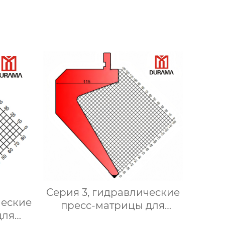
гидравлические формы
для сгибания листового
металла
Серия 3, гидравлические
ческие
пресс-матрицы для
для
сгибания,