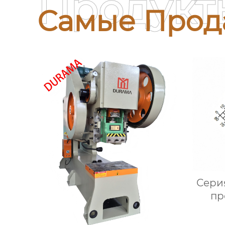
Продукт
Самые Прод
Сери
пр
гидр