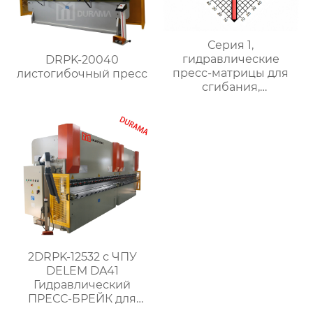
Серия 1,
гидравлические
DRPK-20040
пресс-матрицы для
листогибочный пресс
сгибания,
гидравлические
формы для сгибания
листового металла
2DRPK-12532 с ЧПУ
DELEM DA41
Гидравлический
ПРЕСС-БРЕЙК для
объединенной работы