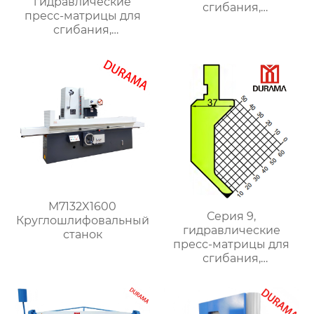
гидравлические
сгибания,
пресс-матрицы для
гидравлические
сгибания,
формы для сгибания
гидравлические
листового металла
формы для сгибания
листового металла
M7132X1600
Серия 9,
Круглошлифовальный
гидравлические
станок
пресс-матрицы для
сгибания,
гидравлические
формы для сгибания
листового металла