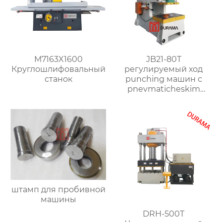
M7163X1600
JB21-80T
Круглошлифовальный
регулируемый ход
станок
punching машин с
pnevmaticheskim
clutch
штамп для пробивной
машины
DRH-500T