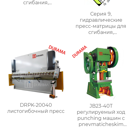
сгибания,
гидравлические
Серия 9,
формы для сгибания
гидравлические
листового металла
пресс-матрицы для
сгибания,
гидравлические
формы для сгибания
листового металла
DRPK-20040
JB23-40T
листогибочный пресс
регулируемый ход
punching машин с
pnevmaticheskim
clutch