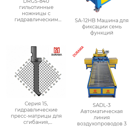
DRGS-840
гильотинные
ножницы с
гидравлическим
SA-12HB Машина для
поворотным
фиксации семь
ударником
функций
Серия 15,
SADL-3
гидравлические
Автоматическая
пресс-матрицы для
линия
сгибания,
воздухопроводов 3
гидравлические
формы для сгибания