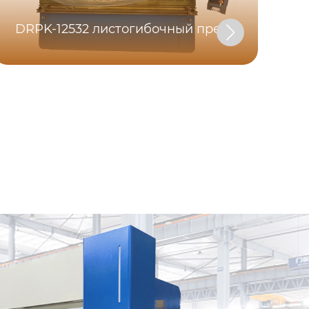
DRPK-12532 листогибочный пресс
pun