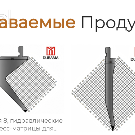
ы
аваемые
Проду
 8, гидравлические
есс-матрицы для