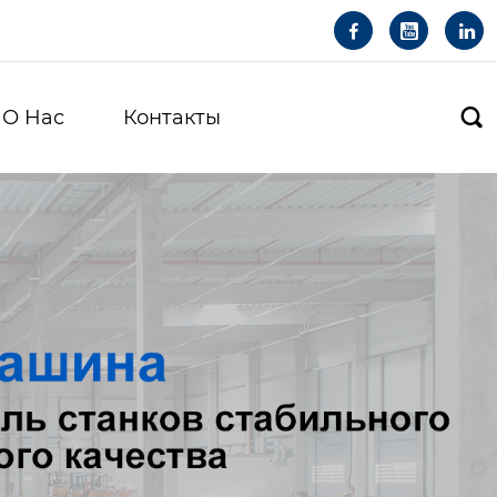



О Hас
Контакты
