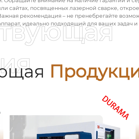
м. Обращайте внимание на наличие гарантии и с
ли сайтах, посвященных лазерной сварке, открое
Важная рекомендация – не пренебрегайте возмож
ствующая
аппарат, идеально подходящий для ваших задач и
ия
ующая
Продукц