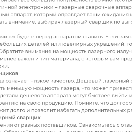
гичной электроники – лазерные сварочные аппа
ный аппарат, который оправдает ваши ожидания и
щать внимание, выбирая лазерный сварщик по выг
ачи вы будете перед аппаратом ставить. Если ва
небольших деталей или ювелирных украшений, то 
Обратите внимание на мощность лазерного излуч
 менее важен и тип материала, с которым вам пр
рки.
арщиков
гда означает низкое качество. Дешевый лазерны
ть меньшую мощность лазера, что может привес
, детали дешевого аппарата могут быстрее выйти 
антию на свою продукцию. Помните, что долгосро
жит долго и позволит избегать дополнительных ра
зерный сварщик
ния от разных поставщиков. Ознакомьтесь с отз