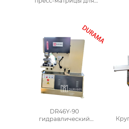
пресс-матрицы для
сгибания,
гидр
гидравлические формы
для 
для сгибания листового
металла
DR46Y-90
Кру
гидравлический
прошивной пресс