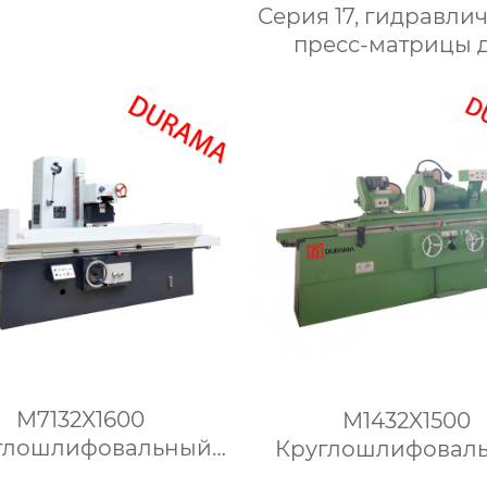
сгибания,
Серия 17, гидравли
авлические формы
пресс-матрицы 
сгибания листового
сгибания,
металла
гидравлические 
для сгибания лист
металла
M7132X1600
M1432X1500
глошлифовальный
Круглошлифовал
станок
станок