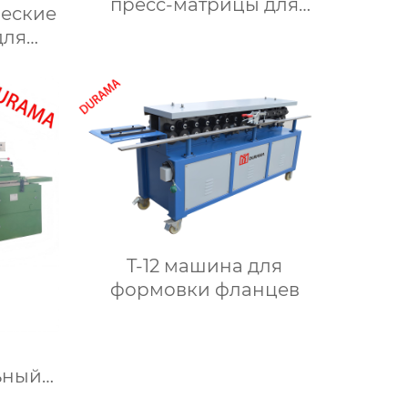
пресс-матрицы для
ческие
сгибания,
для
гидравлические формы
для сгибания листового
формы
металла
ового
T-12 машина для
формовки фланцев
ьный