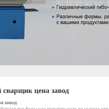
 сварщик цена завод
а завод
набирает все большую популярность во многих от