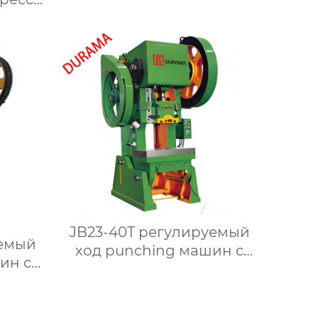
верей
JB23-40T регулируемый
ход punching машин с
ин с
pnevmaticheskim clutch
lutch