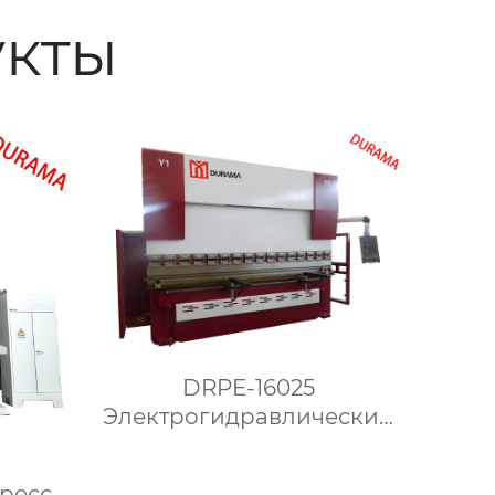
кты
DRPE-16025
Электрогидравлический
Гибочный Станок С ЧПУ
ресс