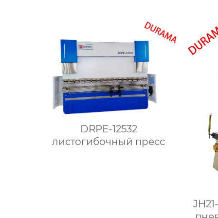
DRPE-12532
листогибочный пресс
JH21
пне