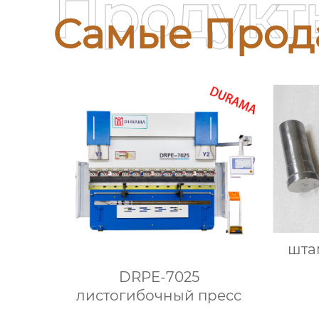
Продукт
Самые Прод
шта
DRPE-7025
листогибочный пресс