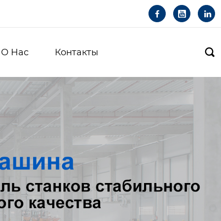



О Hас
Контакты
