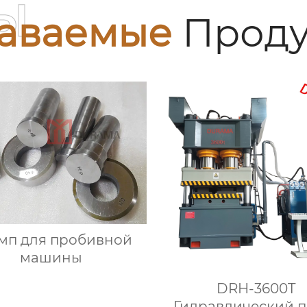
ы
аваемые
Проду
мп для пробивной
машины
DRH-3600T
Гидравлический п