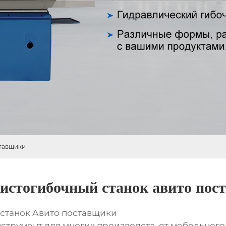
ставщики
листогибочный станок авито по
 станок Авито поставщики
трумент для многих производств, от мебельного