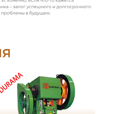
 И, конечно, если что-то кажется
анка – залог успешного и долгосрочного
е проблемы в будущем.
ия