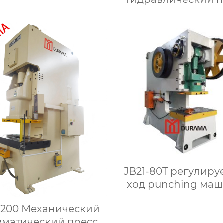
для прессования д
JB21-80T регулируемый
ход punching маш
pnevmaticheskim c
-200 Механический
вматический пресс