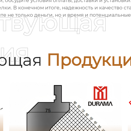
, обсудите условия оплаты, доставки и установки.
лки. В конечном итоге, надежность и качество ст
ствующая
ите не только деньги, но и время и потенциальны
ия
ующая
Продукц