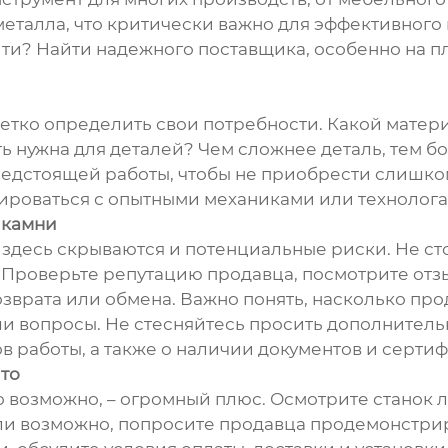
металла, что критически важно для эффективного 
йти? Найти надежного поставщика, особенно на п
четко определить свои потребности. Какой матер
ь нужна для деталей? Чем сложнее деталь, тем б
редстоящей работы, чтобы не приобрести слишком
ироваться с опытными механиками или технолога
 камни
о здесь скрываются и потенциальные риски. Не ст
Проверьте репутацию продавца, посмотрите отзы
озврата или обмена. Важно понять, насколько пр
ши вопросы. Не стесняйтесь просить дополнитель
в работы, а также о наличии документов и сертиф
ито
о возможно, – огромный плюс. Осмотрите станок л
ли возможно, попросите продавца продемонстрир