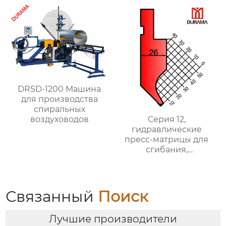
формы для сгибания
формы для сгибания
листового металла
листового металла
DRSD-1200 Машина
для производства
спиральных
Серия 12,
воздуховодов
гидравлические
пресс-матрицы для
сгибания,
гидравлические
формы для сгибания
листового металла
Связанный
Поиск
Лучшие производители