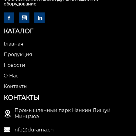
оборудование



КАТАЛОГ
Главная
Продукция
Новости
О Hас
Контакты
КОНТАКТЫ
Промышленный парк Нанкин Лишуй

Минцзюэ

info@durama.cn