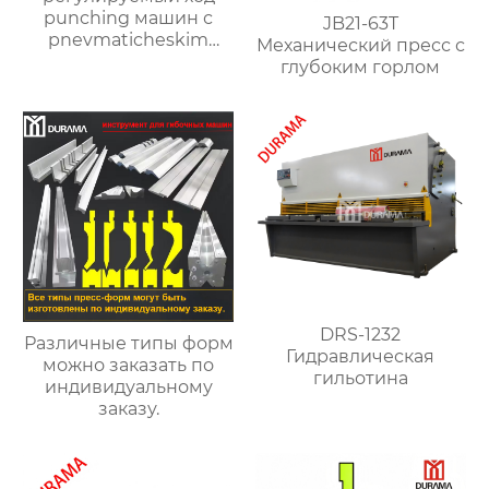
punching машин с
JB21-63T
pnevmaticheskim
Механический пресс с
clutch
глубоким горлом
DRS-1232
Различные типы форм
Гидравлическая
можно заказать по
гильотина
индивидуальному
заказу.